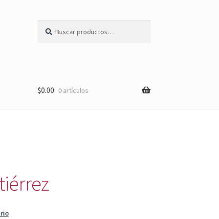
Buscar
Buscar
por:
$
0.00
0 artículos
tiérrez
rio