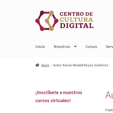
Saltar
Ir
a
al
navegación
contenido
Inicio
Nosotros
Cursos
Serv
Inicio
Autor: Keivin Wedell Reyes Gutiérrez
A
¡Inscríbete a nuestros
cursos virtuales!
Publ