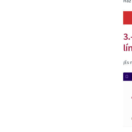
Haz 
3.
lí
¡Es 