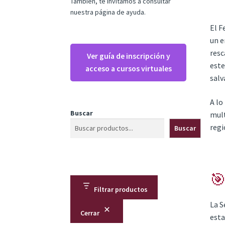
También, te invitamos a consultar
nuestra página de ayuda.
El F
un e
resc
Ver guía de inscripción y
este
acceso a cursos virtuales
salv
A lo
Buscar
mult
regi
Buscar
🎯
Filtrar productos
La S
Cerrar
esta