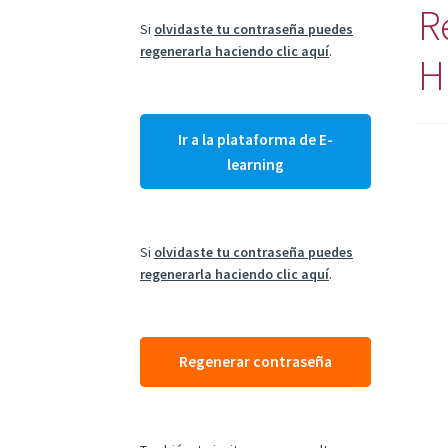
Re
Si
olvidaste tu contraseña puedes
regenerarla haciendo clic aquí
.
H
Ir a la plataforma de E-
learning
Si
olvidaste tu contraseña puedes
regenerarla haciendo clic aquí
.
Regenerar contraseña