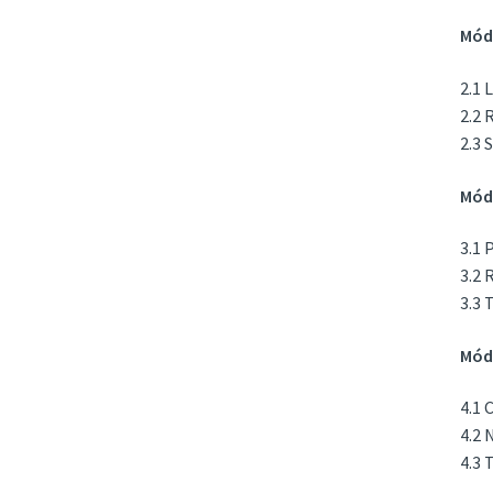
Módu
2.1 
2.2 
2.3 
Módu
3.1 
3.2 
3.3 
Módu
4.1 
4.2 
4.3 