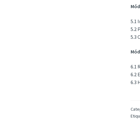
Módu
5.1 
5.2 
5.3 
Módu
6.1 
6.2 
6.3 
Cate
Etiq