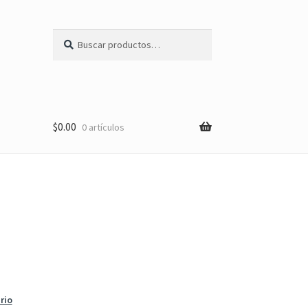
Buscar
Buscar
por:
$
0.00
0 artículos
rio