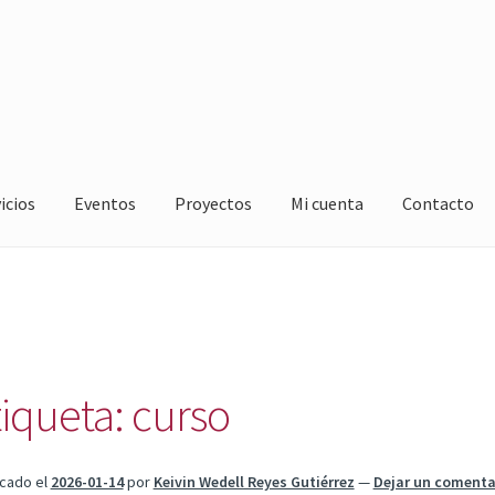
icios
Eventos
Proyectos
Mi cuenta
Contacto
tiqueta:
curso
icado el
2026-01-14
por
Keivin Wedell Reyes Gutiérrez
—
Dejar un comenta