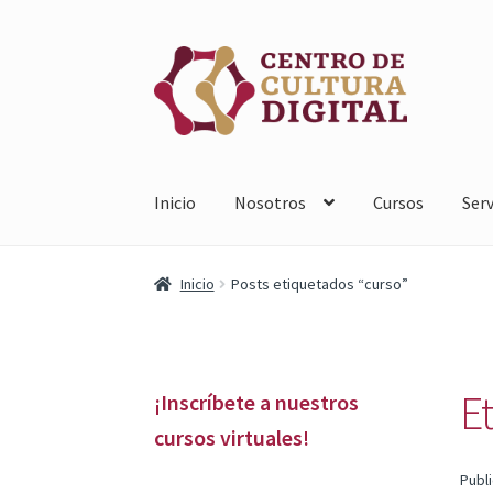
Saltar
Ir
a
al
navegación
contenido
Inicio
Nosotros
Cursos
Serv
Inicio
Posts etiquetados “curso”
E
¡Inscríbete a nuestros
cursos virtuales!
Publ