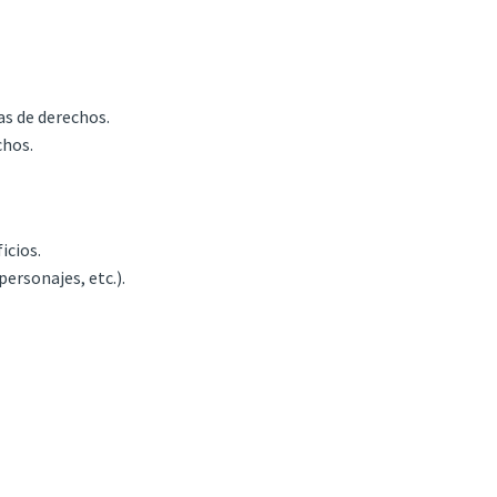
as de derechos.
chos.
icios.
personajes, etc.).