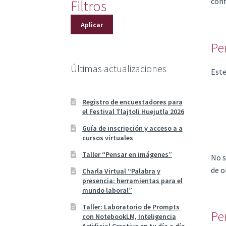
conf
Filtros
Aplicar
Pe
Últimas actualizaciones
Este
Registro de encuestadores para
el Festival Tlajtoli Huejutla 2026
Guía de inscripción y acceso a a
cursos virtuales
Taller “Pensar en imágenes”
No s
de o
Charla Virtual “Palabra y
presencia: herramientas para el
mundo laboral”
Taller: Laboratorio de Prompts
Pe
con NotebookLM, Inteligencia
Artificial Creativa en tu día a día