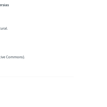
ersias
ural.
eative Commons).