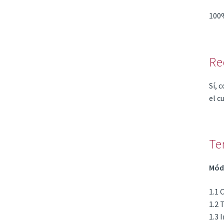
100%
Re
Sí, 
el c
Te
Módu
1.1 
1.2 
1.3 