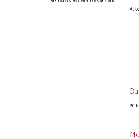
Al t
Du
20 h
Mo