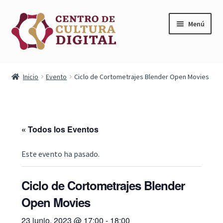
Saltar
Ir
Menú
a
al
navegación
contenido
Inicio
Inicio
Evento
Ciclo de Cortometrajes Blender Open Movies
Expandi
Nosotros
menú
hijo
Cursos
« Todos los Eventos
Servicios
Este evento ha pasado.
Eventos
Ciclo de Cortometrajes Blender
Proyectos
Open Movies
23 junio, 2023 @ 17:00
-
18:00
Mi cuenta